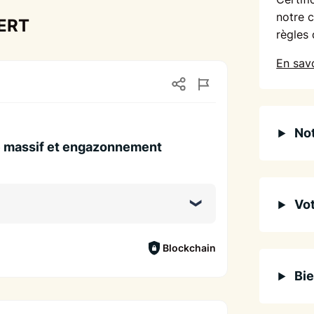
notre 
VERT
règles 
En savo
Not
e massif et engazonnement
Vot
Blockchain
Bie