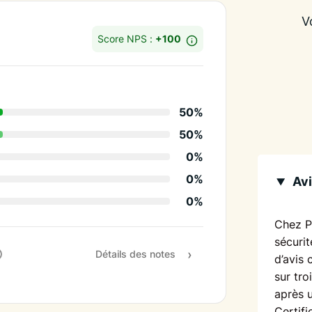
V
Score NPS :
+100
Détails des notes
50%
Matériaux et dispon
50%
Conseils / créativit
0%
Qualité des service
0%
Avi
0%
Respect délais
Chez P
Rapport qualité / pr
sécurit
Détails des notes
d’avis 
Recommandation
sur tro
après 
Certifi